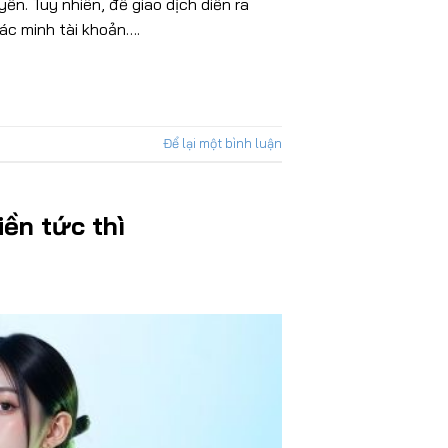
ến. Tuy nhiên, để giao dịch diễn ra
xác minh tài khoản….
Để lại một bình luận
iền tức thì