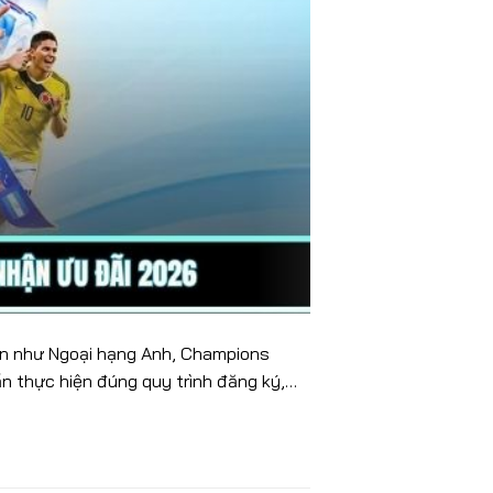
dẫn như Ngoại hạng Anh, Champions
n thực hiện đúng quy trình đăng ký,…