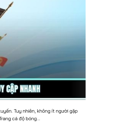
uyến. Tuy nhiên, không ít người gặp
a Trang cá độ bóng…