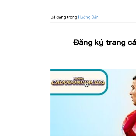
Đã đăng trong
Hướng Dẫn
Đăng ký trang c