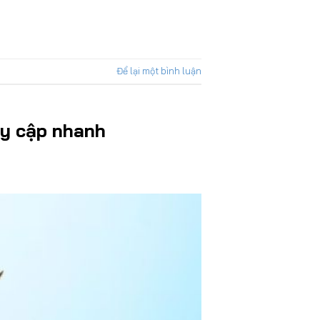
Để lại một bình luận
uy cập nhanh