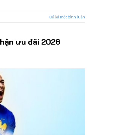
Để lại một bình luận
nhận ưu đãi 2026