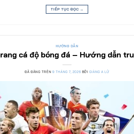
TIẾP TỤC ĐỌC
→
HƯỚNG DẪN
rang cá độ bóng đá – Hướng dẫn tr
ĐÃ ĐĂNG TRÊN
9 THÁNG 7, 2026
BỞI
GIÀNG A LỬ