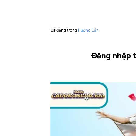
Đã đăng trong
Hướng Dẫn
Đăng nhập t