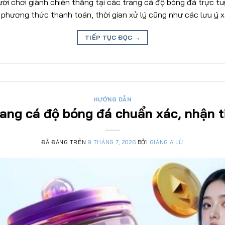
ời chơi giành chiến thắng tại các trang cá độ bóng đá trực tuy
t, phương thức thanh toán, thời gian xử lý cũng như các lưu ý 
TIẾP TỤC ĐỌC
→
HƯỚNG DẪN
rang cá độ bóng đá chuẩn xác, nhận t
ĐÃ ĐĂNG TRÊN
9 THÁNG 7, 2026
BỞI
GIÀNG A LỬ